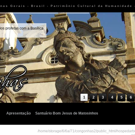
nas Gerais - Brasil - Patrimônio Cultural da Humanidade 
os profetas com a Basílica
1
2
3
4
5
6
Apresentação
Santuário Bom Jesus de Matosinhos
/home/storage/6/6a/71/congonhas2/public_html/hospedar