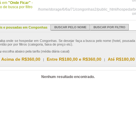
on
tá em
"Onde Ficar"
-
 de busca por filtro
/home/storage/6/6a/71/congonhas2/public_html/hospedar
on
is e pousadas em Congonhas
BUSCAR PELO NOME
BUSCAR POR FILTRO
ba onde se hospedar em Congonhas. Se desejar faça a busca pelo nome (hotel, pousada 
ntão por por filtros (categoria, faixa de preço etc).
u
escolha abaixo pela tarifa (média diária casal)
Acima de R$360,00
Entre R$180,00 e R$360,00
Até R$180,00
|
|
Nenhum resultado encontrado.