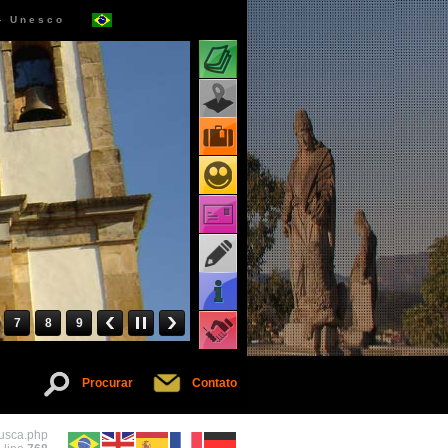
- Unesco
Atrações turísticas
Pacotes turísticos
Receptivos turísticos
Cartões virtuais
Informações
7
8
9
Serviços
Procurar
Contato
busca.php