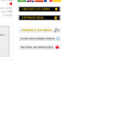
 line
768
">
busca.php
 line
769
">Voltar
etc)