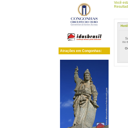
Você es
Resultado
Hoté
Sai
ou e
O
Atrações em Congonhas: