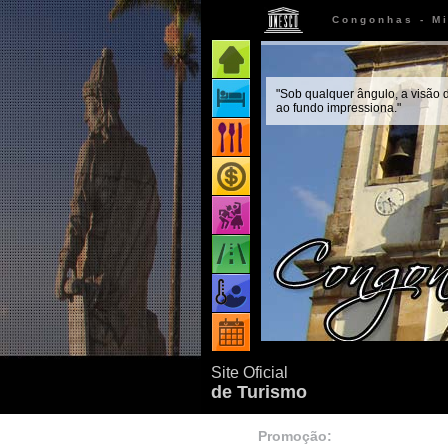
Congonhas - Mi
Página inicial
"Sob qualquer ângulo, a visão d
Onde ficar
ao fundo impressiona."
Onde comer
Onde comprar
Vida noturna
Como chegar
Quando ir
Eventos
Site Oficial
de Turismo
Promoção: