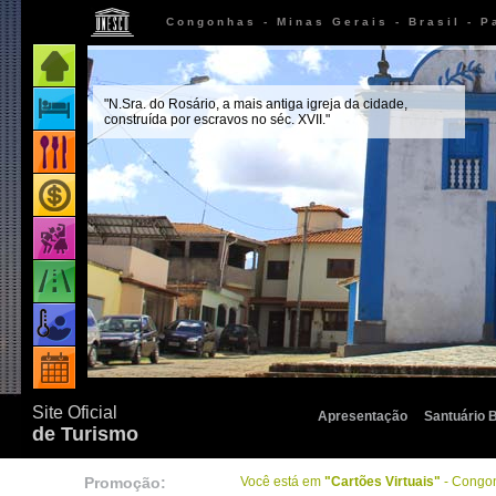
Congonhas - Minas Gerais - Brasil - P
Página inicial
"N.Sra. do Rosário, a mais antiga igreja da cidade,
Onde ficar
construída por escravos no séc. XVII."
Onde comer
Onde comprar
Vida noturna
Como chegar
Quando ir
Eventos
Site Oficial
Apresentação
Santuário 
de Turismo
Promoção:
Você está em
"Cartões Virtuais"
- Congo