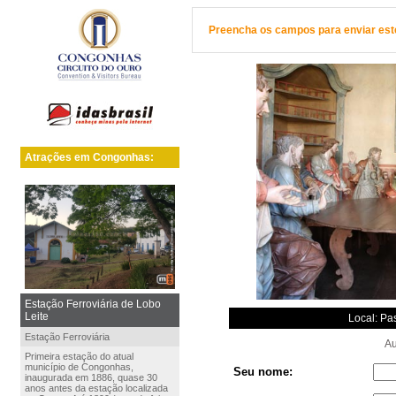
Preencha os campos para enviar este 
Atrações em Congonhas:
Estação Ferroviária de Lobo
Leite
Local: Pa
Estação Ferroviária
Aut
Primeira estação do atual
município de Congonhas,
Seu nome:
inaugurada em 1886, quase 30
anos antes da estação localizada